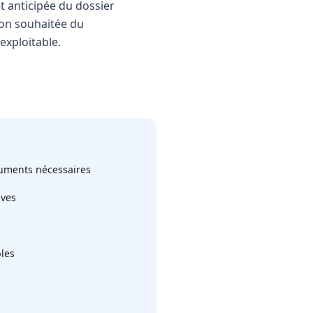
t anticipée du dossier
ion souhaitée du
exploitable.
ocuments nécessaires
ives
bles