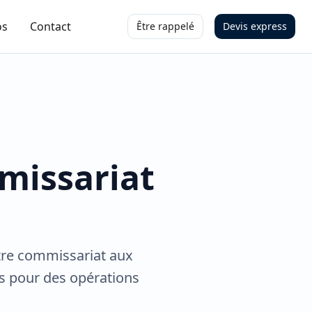
os
Contact
Être rappelé
Devis express
missariat
otre commissariat aux
ts pour des opérations