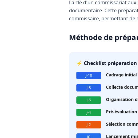
La clé d'un commissariat aux 
documentaire. Cette préparati
commissaire, permettant de c
Méthode de prépar
⚡ Checklist préparation 
Cadrage initial 
J-10
Collecte docum
J-8
Organisation do
J-6
Pré-évaluation 
J-4
Sélection comm
J-2
Lancement mis
J0